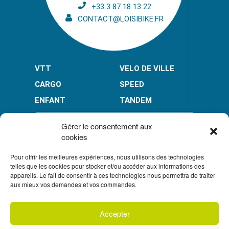
+33 3 87 18 13 22
CONTACT@LOISIBIKE.FR
VTT
VELO DE VILLE
CARGO
SPEED
ENFANT
TANDEM
PAIEMENT EN PLUSIEURS FOIS* :
Gérer le consentement aux
cookies
Pour offrir les meilleures expériences, nous utilisons des technologies
LIMITÉ À 3000 € POUR LE 10X.
LIMITÉ À 6000 € POUR LE 3X ET 4X.
telles que les cookies pour stocker et/ou accéder aux informations des
appareils. Le fait de consentir à ces technologies nous permettra de traiter
CONDITION GÉNÉRALES DE VENTE
aux mieux vos demandes et vos commandes.
POLITIQUE DE CONFIDENTIALITÉ
Accepter
S'inscrire à
UN CRÉDIT VOUS ENGAGE ET DOIT ÊTRE REMBOURSÉ.
notre newsletter