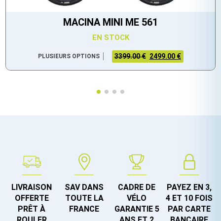
MACINA MINI ME 561
EN STOCK
3399.00 €
2499.00 €
PLUSIEURS OPTIONS
LIVRAISON
SAV DANS
CADRE DE
PAYEZ EN 3,
OFFERTE
TOUTE LA
VÉLO
4 ET 10 FOIS
PRÊT À
FRANCE
GARANTIE 5
PAR CARTE
ROULER
ANS ET 2
BANCAIRE