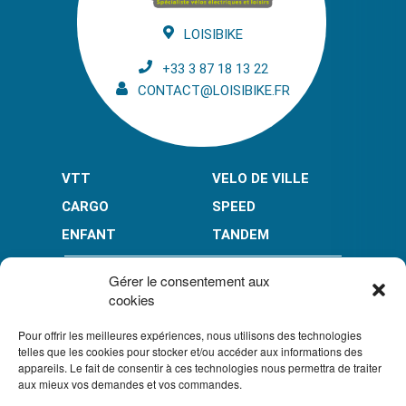
LOISIBIKE
+33 3 87 18 13 22
CONTACT@LOISIBIKE.FR
VTT
VELO DE VILLE
CARGO
SPEED
ENFANT
TANDEM
PAIEMENT EN PLUSIEURS FOIS* :
Gérer le consentement aux
cookies
Pour offrir les meilleures expériences, nous utilisons des technologies
LIMITÉ À 3000 € POUR LE 10X.
LIMITÉ À 6000 € POUR LE 3X ET 4X.
telles que les cookies pour stocker et/ou accéder aux informations des
appareils. Le fait de consentir à ces technologies nous permettra de traiter
CONDITION GÉNÉRALES DE VENTE
aux mieux vos demandes et vos commandes.