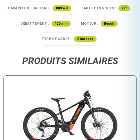
CAPACITE DE BATTERIE:
800 WH
TAILLE DES ROUES :
29"
DÉBATTEMENT :
120 mm
MOTEUR :
Bosch
TYPE DE CADRE :
Standard
PRODUITS SIMILAIRES