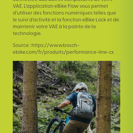
VAE. L’application eBike Flow vous permet
d’utiliser des fonctions numériques telles que
le suivi d’activité et la fonction eBike Lock et de
maintenir votre VAE à la pointe de la
technologie.
Source :
https://www.bosch-
ebike.com/fr/produits/performance-line-cx