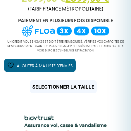
PRIX
PRIX
(TARIF FRANCE MÉTROPOLITAINE)
PAIEMENT EN PLUSIEURS FOIS DISPONIBLE
INITIAL
ACTUEL
ÉTAIT :
EST :
UN CRÉDIT VOUS ENGAGE ET DOIT ÊTRE REMBOURSÉ. VÉRIFIEZ VOS CAPACITÉS DE
REMBOURSEMENT AVANT DE VOUS ENGAGER.
SOUS RÉSERVE D’ACCEPTATION PAR FLOA.
VOUS DISPOSEZ D’UN DÉLAI DE RÉTRACTATION.
2699,00 €.
2399,00 €.
AJOUTER À MA LISTE D’ENVIES