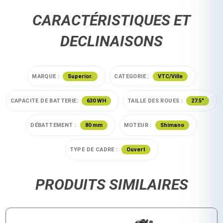
CARACTÉRISTIQUES ET
DECLINAISONS
MARQUE :
Superior.
CATEGORIE :
VTC/Ville
CAPACITE DE BATTERIE:
630 WH
TAILLE DES ROUES :
27.5"
DÉBATTEMENT :
80 mm
MOTEUR :
Shimano
TYPE DE CADRE :
Ouvert
PRODUITS SIMILAIRES