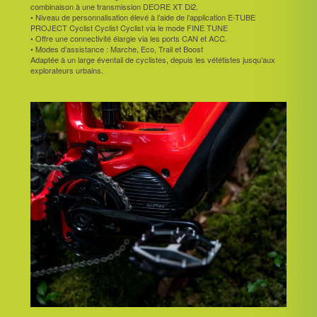
combinaison à une transmission DEORE XT Di2.
• Niveau de personnalisation élevé à l’aide de l’application E-TUBE
PROJECT Cyclist Cyclist Cyclist via le mode FINE TUNE
• Offre une connectivité élargie via les ports CAN et ACC.
• Modes d’assistance : Marche, Eco, Trail et Boost
Adaptée à un large éventail de cyclistes, depuis les vététistes jusqu’aux
explorateurs urbains.