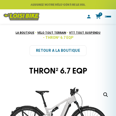
ASSUREZ VOTRE VÉLO CONTRE LE VOL
LIVRAISON OFFERTE PRÊT À ROULER
0
-
-
LA BOUTIQUE
VELO TOUT TERRAIN
VTT TOUT SUSPENDU
- THRON² 6.7 EQP
RETOUR A LA BOUTIQUE
THRON² 6.7 EQP