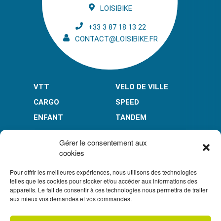
LOISIBIKE
+33 3 87 18 13 22
CONTACT@LOISIBIKE.FR
VTT
VELO DE VILLE
CARGO
SPEED
ENFANT
TANDEM
PAIEMENT EN PLUSIEURS FOIS* :
Gérer le consentement aux
cookies
Pour offrir les meilleures expériences, nous utilisons des technologies
LIMITÉ À 3000 € POUR LE 10X.
LIMITÉ À 6000 € POUR LE 3X ET 4X.
telles que les cookies pour stocker et/ou accéder aux informations des
appareils. Le fait de consentir à ces technologies nous permettra de traiter
CONDITION GÉNÉRALES DE VENTE
aux mieux vos demandes et vos commandes.
POLITIQUE DE CONFIDENTIALITÉ