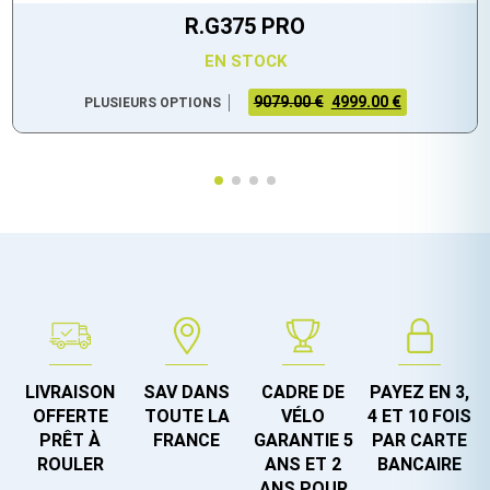
R.G375 PRO
EN STOCK
9079.00 €
4999.00 €
PLUSIEURS OPTIONS
LIVRAISON
SAV DANS
CADRE DE
PAYEZ EN 3,
OFFERTE
TOUTE LA
VÉLO
4 ET 10 FOIS
PRÊT À
FRANCE
GARANTIE 5
PAR CARTE
ROULER
ANS ET 2
BANCAIRE
ANS POUR