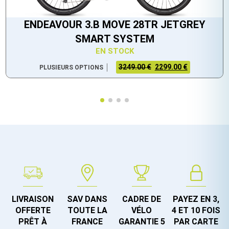
ENDEAVOUR 3.B MOVE 28TR JETGREY
SMART SYSTEM
EN STOCK
3249.00 €
2299.00 €
PLUSIEURS OPTIONS
LIVRAISON
SAV DANS
CADRE DE
PAYEZ EN 3,
OFFERTE
TOUTE LA
VÉLO
4 ET 10 FOIS
PRÊT À
FRANCE
GARANTIE 5
PAR CARTE