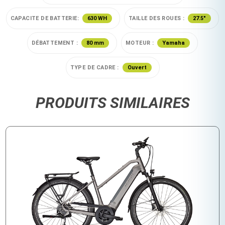
CAPACITE DE BATTERIE:
630 WH
TAILLE DES ROUES :
27.5"
DÉBATTEMENT :
80 mm
MOTEUR :
Yamaha
TYPE DE CADRE :
Ouvert
PRODUITS SIMILAIRES