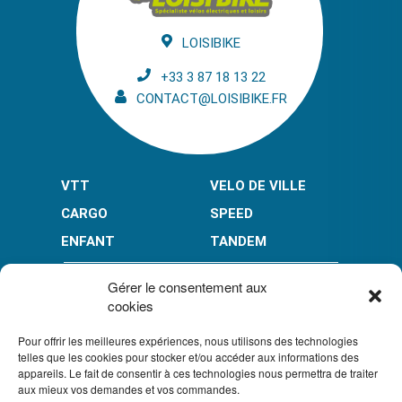
LOISIBIKE
+33 3 87 18 13 22
CONTACT@LOISIBIKE.FR
VTT
VELO DE VILLE
CARGO
SPEED
ENFANT
TANDEM
PAIEMENT EN PLUSIEURS FOIS* :
Gérer le consentement aux
cookies
Pour offrir les meilleures expériences, nous utilisons des technologies
LIMITÉ À 3000 € POUR LE 10X.
LIMITÉ À 6000 € POUR LE 3X ET 4X.
telles que les cookies pour stocker et/ou accéder aux informations des
appareils. Le fait de consentir à ces technologies nous permettra de traiter
CONDITION GÉNÉRALES DE VENTE
aux mieux vos demandes et vos commandes.