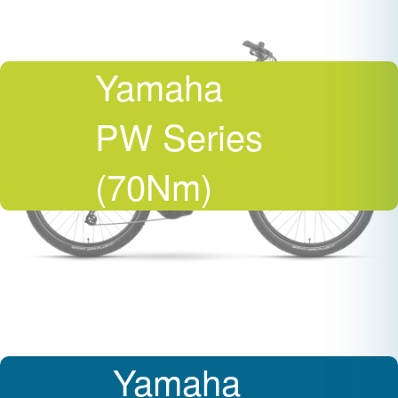
Yamaha
PW Series
(70Nm)
Yamaha