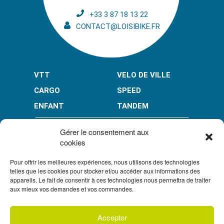
+33 3 87 18 13 22
CONTACT@LOISIBIKE.FR
VTT
VELO DE VILLE
CARGO
SPEED
ENFANT
TANDEM
PAIEMENT EN PLUSIEURS FOIS* :
Gérer le consentement aux
cookies
Pour offrir les meilleures expériences, nous utilisons des technologies
LIMITÉ À 3000 € POUR LE 10X.
LIMITÉ À 6000 € POUR LE 3X ET 4X.
telles que les cookies pour stocker et/ou accéder aux informations des
appareils. Le fait de consentir à ces technologies nous permettra de traiter
CONDITION GÉNÉRALES DE VENTE
aux mieux vos demandes et vos commandes.
POLITIQUE DE CONFIDENTIALITÉ
Accepter
S'inscrire à