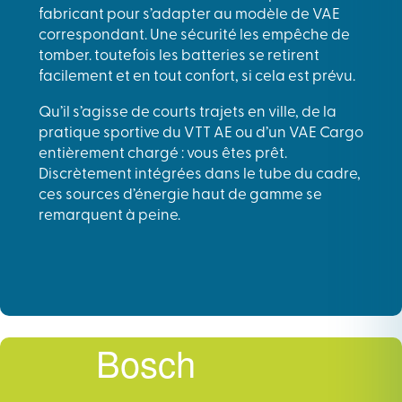
fabricant pour s’adapter au modèle de VAE
correspondant. Une sécurité les empêche de
tomber. toutefois les batteries se retirent
facilement et en tout confort, si cela est prévu.
Qu’il s’agisse de courts trajets en ville, de la
pratique sportive du VTT AE ou d’un VAE Cargo
entièrement chargé : vous êtes prêt.
Discrètement intégrées dans le tube du cadre,
ces sources d’énergie haut de gamme se
remarquent à peine.
Bosch