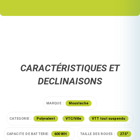
CARACTÉRISTIQUES ET
DECLINAISONS
MARQUE :
Moustache
CATEGORIE :
Polyvalent
VTC/Ville
VTT tout suspendu
CAPACITE DE BATTERIE:
600 WH
TAILLE DES ROUES :
27.5"