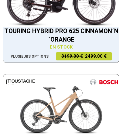
TOURING HYBRID PRO 625 CINNAMON´N
´ORANGE
EN STOCK
3199.00 €
2499.00 €
PLUSIEURS OPTIONS