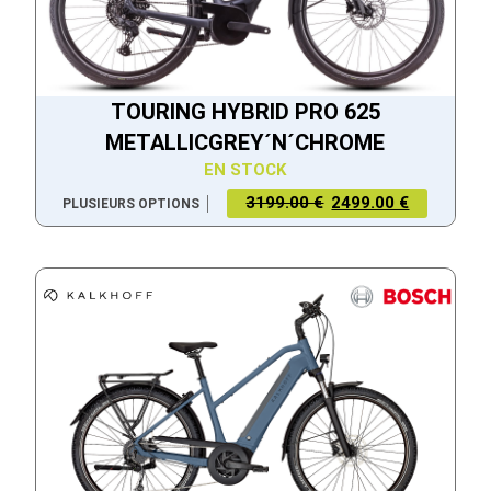
TOURING HYBRID PRO 625
METALLICGREY´N´CHROME
EN STOCK
3199.00 €
2499.00 €
PLUSIEURS OPTIONS