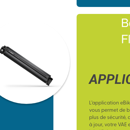
B
F
APPLI
L’
application eBi
vous permet de bé
plus de sécurité,
à jour, votre VAE 