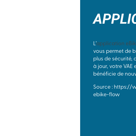
APPLI
L’
application eBi
vous permet de bé
plus de sécurité,
à jour, votre VAE 
bénéficie de nouv
Source : https:/
ebike-flow