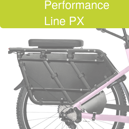
Performance
Line PX