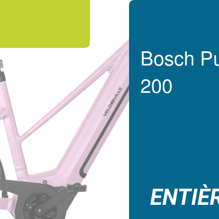
Bosch Pu
200
ENTIÈ