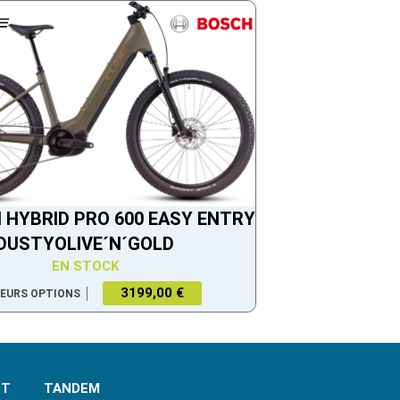
 HYBRID PRO 600 EASY ENTRY
DUSTYOLIVE´N´GOLD
EN STOCK
3199,00 €
IEURS OPTIONS
NT
TANDEM