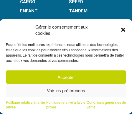
CARGO
SPEED
ENFANT
TANDEM
PAIEMENT EN PLUSIEURS FOIS* :
Gérer le consentement aux
cookies
Pour offrir les meilleures expériences, nous utilisons des technologies
LIMITÉ À 3000 € POUR LE 10X.
LIMITÉ À 6000 € POUR LE 3X ET 4X.
telles que les cookies pour stocker et/ou accéder aux informations des
appareils. Le fait de consentir à ces technologies nous permettra de traiter
CONDITION GÉNÉRALES DE VENTE
aux mieux vos demandes et vos commandes.
POLITIQUE DE CONFIDENTIALITÉ
Accepter
UN CRÉDIT VOUS ENGAGE ET DOIT ÊTRE REMBOURSÉ.
S'inscrire à
VÉRIFIEZ VOS CAPACITÉS DE REMBOURSEMENT AVANT
notre newsletter
DE VOUS ENGAGER.
SOUS RÉSERVE D’ACCEPTATION PAR
Voir les préférences
FLOA. VOUS DISPOSEZ D’UN DÉLAI DE RÉTRACTATION.
Prendre un rendez-vous téléphonique
Politique relative à la vie
Politique relative à la vie
Conditions générales de
avec l'un de nos experts
privée
privée
vente