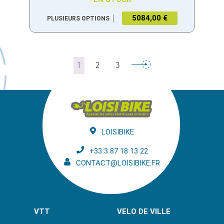
5084,00 €
PLUSIEURS OPTIONS
1
2
3
LOISIBIKE
+33 3 87 18 13 22
CONTACT@LOISIBIKE.FR
VTT
VELO DE VILLE