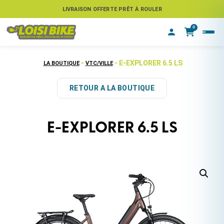
ASSUREZ VOTRE VÉLO CONTRE LE VOL
LIVRAISON OFFERTE PRÊT À ROULER
0
-
- E-EXPLORER 6.5 LS
LA BOUTIQUE
VTC/VILLE
RETOUR A LA BOUTIQUE
E-EXPLORER 6.5 LS