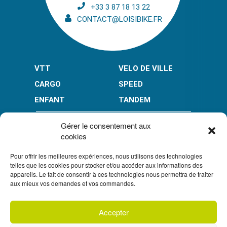
+33 3 87 18 13 22
CONTACT@LOISIBIKE.FR
VTT
VELO DE VILLE
CARGO
SPEED
ENFANT
TANDEM
PAIEMENT EN PLUSIEURS FOIS* :
Gérer le consentement aux
cookies
Pour offrir les meilleures expériences, nous utilisons des technologies
LIMITÉ À 3000 € POUR LE 10X.
LIMITÉ À 6000 € POUR LE 3X ET 4X.
telles que les cookies pour stocker et/ou accéder aux informations des
appareils. Le fait de consentir à ces technologies nous permettra de traiter
CONDITION GÉNÉRALES DE VENTE
aux mieux vos demandes et vos commandes.
POLITIQUE DE CONFIDENTIALITÉ
Accepter
S'inscrire à
UN CRÉDIT VOUS ENGAGE ET DOIT ÊTRE REMBOURSÉ.
notre newsletter