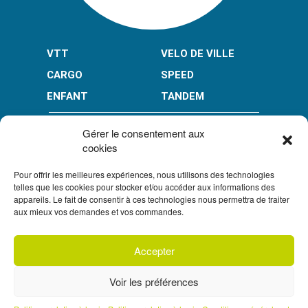
VTT
VELO DE VILLE
CARGO
SPEED
ENFANT
TANDEM
PAIEMENT EN PLUSIEURS FOIS* :
Gérer le consentement aux
cookies
Pour offrir les meilleures expériences, nous utilisons des technologies
LIMITÉ À 3000 € POUR LE 10X.
LIMITÉ À 6000 € POUR LE 3X ET 4X.
telles que les cookies pour stocker et/ou accéder aux informations des
appareils. Le fait de consentir à ces technologies nous permettra de traiter
CONDITION GÉNÉRALES DE VENTE
aux mieux vos demandes et vos commandes.
POLITIQUE DE CONFIDENTIALITÉ
Accepter
UN CRÉDIT VOUS ENGAGE ET DOIT ÊTRE REMBOURSÉ.
S'inscrire à
VÉRIFIEZ VOS CAPACITÉS DE REMBOURSEMENT AVANT
notre newsletter
DE VOUS ENGAGER.
SOUS RÉSERVE D’ACCEPTATION PAR
Voir les préférences
FLOA. VOUS DISPOSEZ D’UN DÉLAI DE RÉTRACTATION.
Prendre un rendez-vous téléphonique