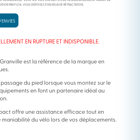
RE REMBOURSÉ. VÉRIFIEZ VOS CAPACITÉS DE REMBOURSEMENT AVANT DE
ATION PAR FLOA. VOUS DISPOSEZ D’UN DÉLAI DE RÉTRACTATION.
’ENVIES
LLEMENT EN RUPTURE ET INDISPONIBLE.
anville est la référence de la marque en
ues.
e passage du pied lorsque vous montez sur le
équipements en font un partenaire idéal au
on.
act offre une assistance efficace tout en
maniabilité du vélo lors de vos déplacements.