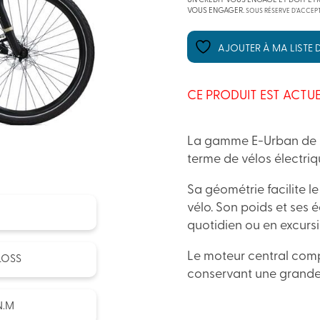
UN CRÉDIT VOUS ENGAGE ET DOIT ÊT
VOUS ENGAGER.
SOUS RÉSERVE D’ACCEPT
AJOUTER À MA LISTE D
CE PRODUIT EST ACTUE
La gamme E-Urban de Gr
terme de vélos électriq
Sa géométrie facilite l
vélo. Son poids et ses 
quotidien ou en excursi
Le moteur central comp
LOSS
conservant une grande 
N.M