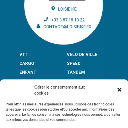
LOISIBIKE
+33 3 87 18 13 22
CONTACT@LOISIBIKE.FR
VTT
VELO DE VILLE
CARGO
SPEED
ENFANT
TANDEM
PAIEMENT EN PLUSIEURS FOIS* :
Gérer le consentement aux
cookies
Pour offrir les meilleures expériences, nous utilisons des technologies
LIMITÉ À 3000 € POUR LE 10X.
LIMITÉ À 6000 € POUR LE 3X ET 4X.
telles que les cookies pour stocker et/ou accéder aux informations des
appareils. Le fait de consentir à ces technologies nous permettra de traiter
CONDITION GÉNÉRALES DE VENTE
aux mieux vos demandes et vos commandes.
POLITIQUE DE CONFIDENTIALITÉ