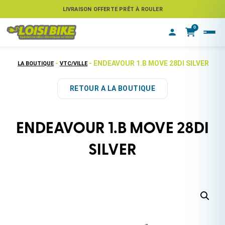
ASSUREZ VOTRE VÉLO CONTRE LE VOL
LIVRAISON OFFERTE PRÊT À ROULER
0
-
- ENDEAVOUR 1.B MOVE 28DI SILVER
LA BOUTIQUE
VTC/VILLE
RETOUR A LA BOUTIQUE
ENDEAVOUR 1.B MOVE 28DI
SILVER