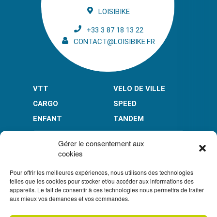
LOISIBIKE
+33 3 87 18 13 22
CONTACT@LOISIBIKE.FR
VTT
VELO DE VILLE
CARGO
SPEED
ENFANT
TANDEM
PAIEMENT EN PLUSIEURS FOIS* :
Gérer le consentement aux
cookies
Pour offrir les meilleures expériences, nous utilisons des technologies
LIMITÉ À 3000 € POUR LE 10X.
LIMITÉ À 6000 € POUR LE 3X ET 4X.
telles que les cookies pour stocker et/ou accéder aux informations des
appareils. Le fait de consentir à ces technologies nous permettra de traiter
CONDITION GÉNÉRALES DE VENTE
aux mieux vos demandes et vos commandes.
POLITIQUE DE CONFIDENTIALITÉ