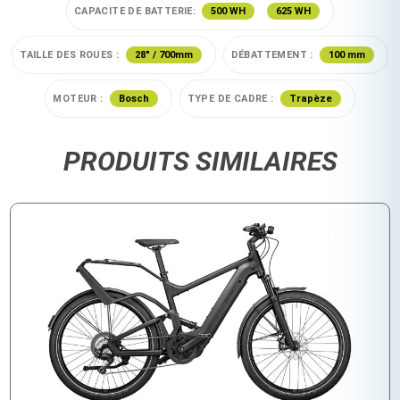
CAPACITE DE BATTERIE:
500 WH
625 WH
TAILLE DES ROUES :
28" / 700mm
DÉBATTEMENT :
100 mm
MOTEUR :
Bosch
TYPE DE CADRE :
Trapèze
PRODUITS SIMILAIRES