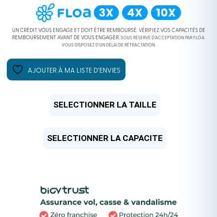
INITIAL
ACTUEL
ÉTAIT :
EST :
UN CRÉDIT VOUS ENGAGE ET DOIT ÊTRE REMBOURSÉ. VÉRIFIEZ VOS CAPACITÉS DE
REMBOURSEMENT AVANT DE VOUS ENGAGER.
SOUS RÉSERVE D’ACCEPTATION PAR FLOA.
VOUS DISPOSEZ D’UN DÉLAI DE RÉTRACTATION.
4499,00 €.
3299,00 €.
AJOUTER À MA LISTE D’ENVIES