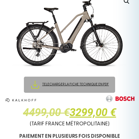
TELECHARGER LA FICHE TECHNIQUE EN PDF
LE
LE
4499,00 €
3299,00 €
PRIX
PRIX
(TARIF FRANCE MÉTROPOLITAINE)
PAIEMENT EN PLUSIEURS FOIS DISPONIBLE