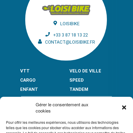
LOISIBIKE
+33 3 87 18 13 22
CONTACT@LOISIBIKE.FR
VTT
VELO DE VILLE
CARGO
SPEED
ENFANT
TANDEM
PAIEMENT EN PLUSIEURS FOIS* :
Gérer le consentement aux
cookies
Pour offrir les meilleures expériences, nous utilisons des technologies
LIMITÉ À 3000 € POUR LE 10X.
LIMITÉ À 6000 € POUR LE 3X ET 4X.
telles que les cookies pour stocker et/ou accéder aux informations des
appareils. Le fait de consentir à ces technologies nous permettra de traiter