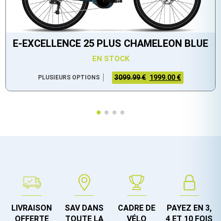
E-EXCELLENCE 25 PLUS CHAMELEON BLUE
EN STOCK
3099.99 €
1999.00 €
PLUSIEURS OPTIONS
LIVRAISON
SAV DANS
CADRE DE
PAYEZ EN 3,
OFFERTE
TOUTE LA
VÉLO
4 ET 10 FOIS