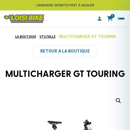
ASSUREZ VOTRE VÉLO CONTRE LE VOL
LIVRAISON OFFERTE PRÊT À ROULER
0
-
- MULTICHARGER GT TOURING
LA BOUTIQUE
VTC/VILLE
RETOUR A LA BOUTIQUE
MULTICHARGER GT TOURING