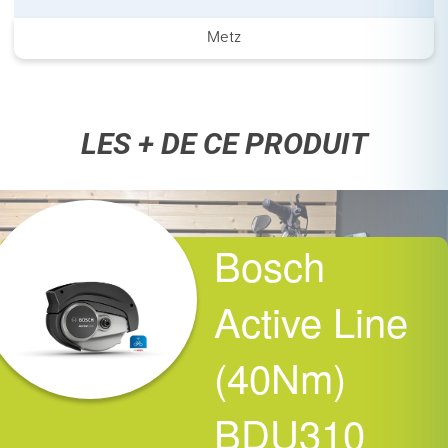
Metz
LES + DE CE PRODUIT
Bosch
Active Line
(40Nm)
BDU310