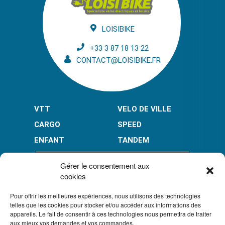
LOISIBIKE
+33 3 87 18 13 22
CONTACT@LOISIBIKE.FR
VTT
VELO DE VILLE
CARGO
SPEED
ENFANT
TANDEM
PAIEMENT EN PLUSIEURS FOIS* :
Gérer le consentement aux
cookies
Pour offrir les meilleures expériences, nous utilisons des technologies
LIMITÉ À 3000 € POUR LE 10X.
LIMITÉ À 6000 € POUR LE 3X ET 4X.
telles que les cookies pour stocker et/ou accéder aux informations des
appareils. Le fait de consentir à ces technologies nous permettra de traiter
CONDITION GÉNÉRALES DE VENTE
aux mieux vos demandes et vos commandes.