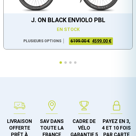
J. ON BLACK ENVIOLO PBL
EN STOCK
6199.00 €
4599.00 €
PLUSIEURS OPTIONS
LIVRAISON
SAV DANS
CADRE DE
PAYEZ EN 3,
OFFERTE
TOUTE LA
VÉLO
4 ET 10 FOIS
PRÊT À
FRANCE
GARANTIE 5
PAR CARTE