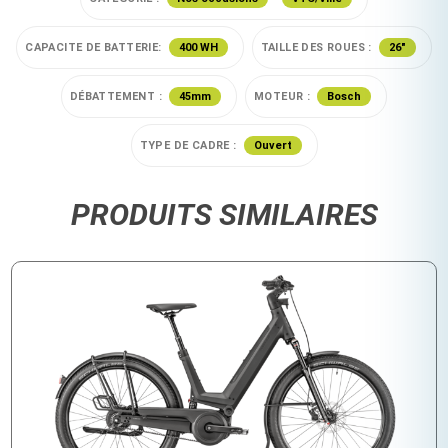
CAPACITE DE BATTERIE:
400 WH
TAILLE DES ROUES :
26"
DÉBATTEMENT :
45mm
MOTEUR :
Bosch
TYPE DE CADRE :
Ouvert
PRODUITS SIMILAIRES