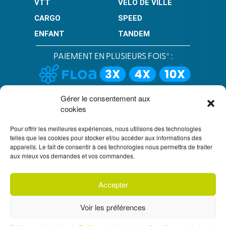
VTT
VELO DE VILLE
CARGO
SPEED
ENFANT
TANDEM
PAIEMENT EN PLUSIEURS FOIS* :
LIMITÉ À 3000 € POUR LE 10X.
LIMITÉ À 6000 € POUR LE 3X ET 4X.
Gérer le consentement aux
cookies
CONDITION GÉNÉRALES DE VENTE
Pour offrir les meilleures expériences, nous utilisons des technologies
POLITIQUE DE CONFIDENTIALITÉ
telles que les cookies pour stocker et/ou accéder aux informations des
appareils. Le fait de consentir à ces technologies nous permettra de traiter
UN CRÉDIT VOUS ENGAGE ET DOIT ÊTRE REMBOURSÉ.
aux mieux vos demandes et vos commandes.
VÉRIFIEZ VOS CAPACITÉS DE REMBOURSEMENT AVANT DE
VOUS ENGAGER.
SOUS RÉSERVE D’ACCEPTATION PAR FLOA. VOUS
DISPOSEZ D’UN DÉLAI DE RÉTRACTATION.
Accepter
S'inscrire à
notre newsletter
Voir les préférences
Prendre un rendez-vous téléphonique