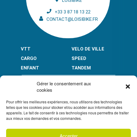
LOISIBIKE
+33 3 87 18 13 22
CONTACT@LOISIBIKE.FR
VTT
VELO DE VILLE
CARGO
SPEED
ENFANT
TANDEM
PAIEMENT EN PLUSIEURS FOIS* :
Gérer le consentement aux
cookies
Pour offrir les meilleures expériences, nous utilisons des technologies
LIMITÉ À 3000 € POUR LE 10X.
LIMITÉ À 6000 € POUR LE 3X ET 4X.
telles que les cookies pour stocker et/ou accéder aux informations des
appareils. Le fait de consentir à ces technologies nous permettra de traiter
CONDITION GÉNÉRALES DE VENTE
aux mieux vos demandes et vos commandes.
POLITIQUE DE CONFIDENTIALITÉ
Accepter