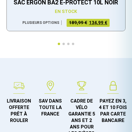
SAC ERGON BA2 E-PROTECT 10L NOIR
EN STOCK
LE PRIX
LE PRIX
189,99 €
134,99 €
PLUSIEURS OPTIONS
INITIAL
ACTUEL
ÉTAIT :
EST :
189,99 €.
134,99 €.
LIVRAISON
SAV DANS
CADRE DE
PAYEZ EN 3,
OFFERTE
TOUTE LA
VÉLO
4 ET 10 FOIS
PRÊT À
FRANCE
GARANTIE 5
PAR CARTE
ROULER
ANS ET 2
BANCAIRE
ANS POUR