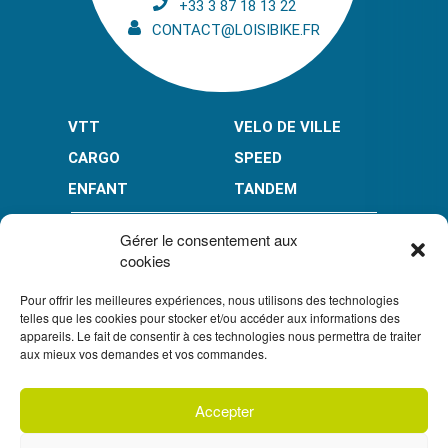
+33 3 87 18 13 22
CONTACT@LOISIBIKE.FR
VTT
VELO DE VILLE
CARGO
SPEED
ENFANT
TANDEM
PAIEMENT EN PLUSIEURS FOIS* :
Gérer le consentement aux
cookies
Pour offrir les meilleures expériences, nous utilisons des technologies
LIMITÉ À 3000 € POUR LE 10X.
LIMITÉ À 6000 € POUR LE 3X ET 4X.
telles que les cookies pour stocker et/ou accéder aux informations des
appareils. Le fait de consentir à ces technologies nous permettra de traiter
CONDITION GÉNÉRALES DE VENTE
aux mieux vos demandes et vos commandes.
POLITIQUE DE CONFIDENTIALITÉ
Accepter
S'inscrire à
UN CRÉDIT VOUS ENGAGE ET DOIT ÊTRE REMBOURSÉ.
notre newsletter
VÉRIFIEZ VOS CAPACITÉS DE REMBOURSEMENT AVANT DE