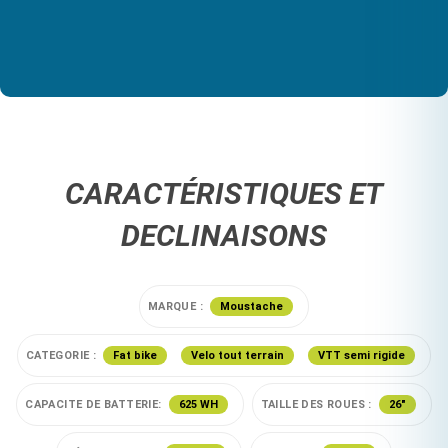
CARACTÉRISTIQUES ET
DECLINAISONS
MARQUE :
Moustache
CATEGORIE :
Fat bike
Velo tout terrain
VTT semi rigide
CAPACITE DE BATTERIE:
625 WH
TAILLE DES ROUES :
26"