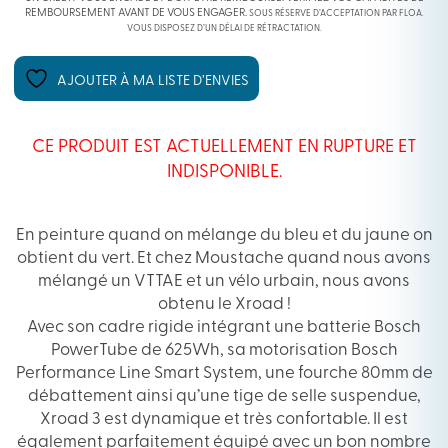
REMBOURSEMENT AVANT DE VOUS ENGAGER.
SOUS RÉSERVE D’ACCEPTATION PAR FLOA.
VOUS DISPOSEZ D’UN DÉLAI DE RÉTRACTATION.
AJOUTER À MA LISTE D’ENVIES
CE PRODUIT EST ACTUELLEMENT EN RUPTURE ET
INDISPONIBLE.
En peinture quand on mélange du bleu et du jaune on
obtient du vert. Et chez Moustache quand nous avons
mélangé un VTTAE et un vélo urbain, nous avons
obtenu le Xroad !
Avec son
cadre rigide intégrant une batterie Bosch
PowerTube de 625Wh, sa motorisation Bosch
Performance Line Smart System, une fourche 80mm de
débattement ainsi qu’une tige de selle suspendue,
Xroad 3 est dynamique et très confortable. Il est
également parfaitement équipé avec un bon nombre