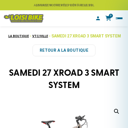
ASSUREZ VOTRE VÉLO CONTRE LE VOL
LIVRAISON OFFERTE PRÊT À ROULER
0
-
- SAMEDI 27 XROAD 3 SMART SYSTEM
LA BOUTIQUE
VTC/VILLE
RETOUR A LA BOUTIQUE
SAMEDI 27 XROAD 3 SMART
SYSTEM