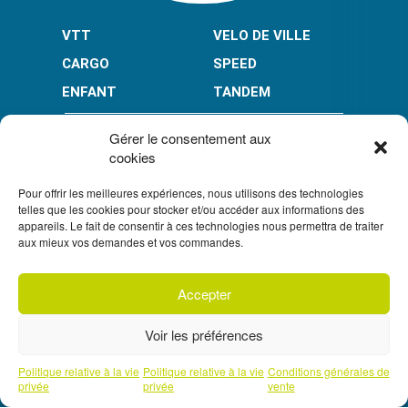
VTT
VELO DE VILLE
CARGO
SPEED
ENFANT
TANDEM
PAIEMENT EN PLUSIEURS FOIS* :
Gérer le consentement aux
cookies
Pour offrir les meilleures expériences, nous utilisons des technologies
LIMITÉ À 3000 € POUR LE 10X.
LIMITÉ À 6000 € POUR LE 3X ET 4X.
telles que les cookies pour stocker et/ou accéder aux informations des
appareils. Le fait de consentir à ces technologies nous permettra de traiter
CONDITION GÉNÉRALES DE VENTE
aux mieux vos demandes et vos commandes.
POLITIQUE DE CONFIDENTIALITÉ
Accepter
S'inscrire à
UN CRÉDIT VOUS ENGAGE ET DOIT ÊTRE REMBOURSÉ.
notre newsletter
VÉRIFIEZ VOS CAPACITÉS DE REMBOURSEMENT AVANT DE
Voir les préférences
VOUS ENGAGER.
SOUS RÉSERVE D’ACCEPTATION PAR FLOA. VOUS
DISPOSEZ D’UN DÉLAI DE RÉTRACTATION.
Prendre un rendez-vous téléphonique
Politique relative à la vie
Politique relative à la vie
Conditions générales de
avec l'un de nos experts
privée
privée
vente