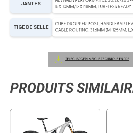
NEWMEN PERFORMANCE 30, 28/28 SP
JANTES
15X110MM/12X148MM, TUBELESS READY
CUBE DROPPER POST, HANDLEBAR LEV
TIGE DE SELLE
CABLE ROUTING, 31.6MM (M: 125MM, L,X
TELECHARGER LA FICHE TECHNIQUE EN PDF
PRODUITS SIMILAIR