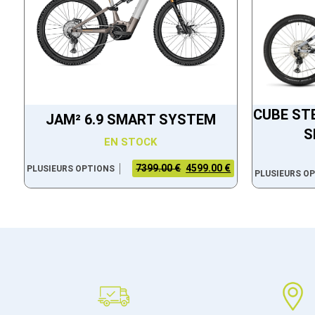
CUBE ST
JAM² 6.9 SMART SYSTEM
S
EN STOCK
7399.00 €
4599.00 €
PLUSIEURS OPTIONS
PLUSIEURS O