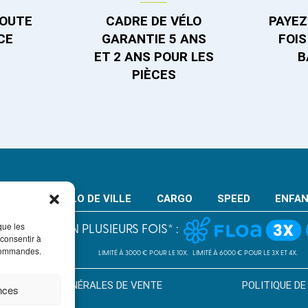
TOUTE
CADRE DE VÉLO
PAYEZ 
CE
GARANTIE 5 ANS
FOIS
ET 2 ANS POUR LES
B
PIÈCES
VTT
VELO DE VILLE
CARGO
SPEED
ENFA
PAIEMENT EN PLUSIEURS FOIS* :
que les
 consentir à
LIMITÉ À 3000 € POUR LE 10X.
LIMITÉ À 6000 € POUR LE 3X ET 4X.
 commandes.
CONDITION GÉNÉRALES DE VENTE
POLITIQUE DE
ences
S ENGAGE ET DOIT ÊTRE REMBOURSÉ. VÉRIFIEZ VOS CAPACITÉS DE REMBOURSE