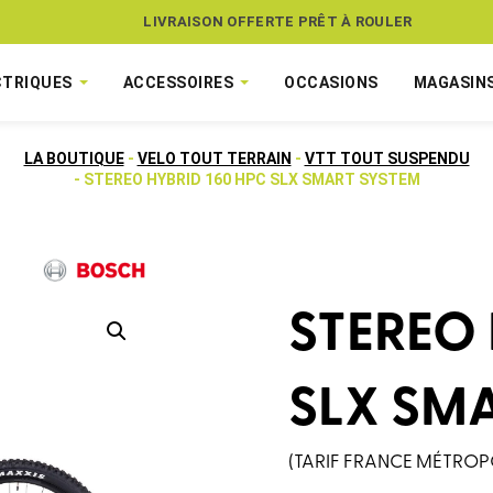
ASSUREZ VOTRE VÉLO CONTRE LE VOL
LIVRAISON OFFERTE PRÊT À ROULER
CTRIQUES
ACCESSOIRES
OCCASIONS
MAGASIN
LA BOUTIQUE
-
VELO TOUT TERRAIN
-
VTT TOUT SUSPENDU
- STEREO HYBRID 160 HPC SLX SMART SYSTEM
STEREO 
SLX SM
(TARIF FRANCE MÉTROP