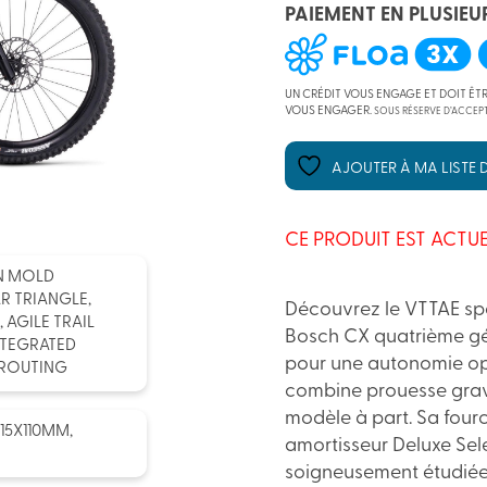
PAIEMENT EN PLUSIEU
UN CRÉDIT VOUS ENGAGE ET DOIT ÊT
VOUS ENGAGER.
SOUS RÉSERVE D’ACCEPT
AJOUTER À MA LISTE D
CE PRODUIT EST ACTUE
N MOLD
R TRIANGLE,
Découvrez le VTTAE spéc
 AGILE TRAIL
Bosch CX quatrième gé
NTEGRATED
pour une autonomie opt
 ROUTING
combine prouesse gravi
modèle à part. Sa four
15X110MM,
amortisseur Deluxe Sele
soigneusement étudiée 