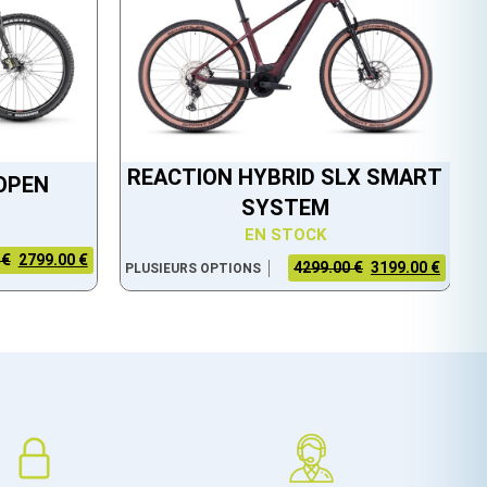
REACTION HYBRID SLX SMART
 OPEN
SYSTEM
EN STOCK
 €
2799.00 €
4299.00 €
3199.00 €
PLUSIEURS OPTIONS