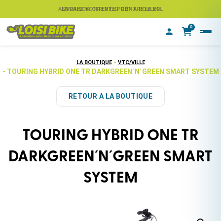
ASSUREZ VOTRE VÉLO CONTRE LE VOL
LIVRAISON OFFERTE PRÊT À ROULER
0
-
LA BOUTIQUE
VTC/VILLE
- TOURING HYBRID ONE TR DARKGREEN´N´GREEN SMART SYSTEM
RETOUR A LA BOUTIQUE
TOURING HYBRID ONE TR
DARKGREEN´N´GREEN SMART
SYSTEM