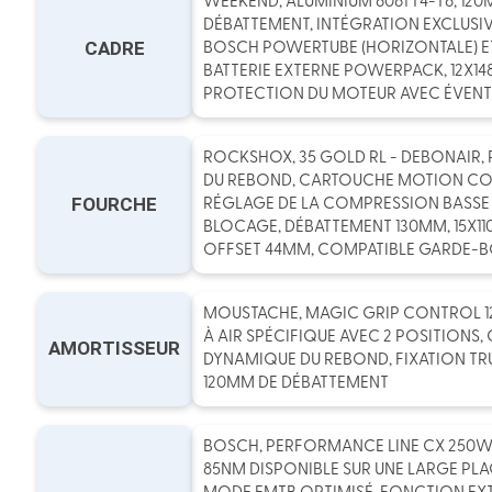
WEEKEND, ALUMINIUM 6061 T4-T6, 120
DÉBATTEMENT, INTÉGRATION EXCLUSIV
CADRE
BOSCH POWERTUBE (HORIZONTALE) ET
BATTERIE EXTERNE POWERPACK, 12X14
PROTECTION DU MOTEUR AVEC ÉVENTS
ROCKSHOX, 35 GOLD RL - DEBONAIR,
DU REBOND, CARTOUCHE MOTION CO
FOURCHE
RÉGLAGE DE LA COMPRESSION BASSE 
BLOCAGE, DÉBATTEMENT 130MM, 15X1
OFFSET 44MM, COMPATIBLE GARDE-
MOUSTACHE, MAGIC GRIP CONTROL 1
À AIR SPÉCIFIQUE AVEC 2 POSITIONS
AMORTISSEUR
DYNAMIQUE DU REBOND, FIXATION TR
120MM DE DÉBATTEMENT
BOSCH, PERFORMANCE LINE CX 250W
85NM DISPONIBLE SUR UNE LARGE PLAG