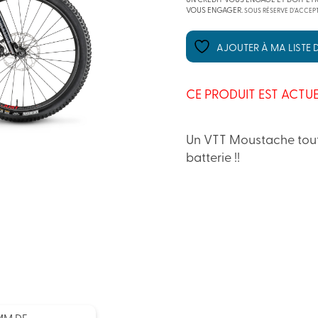
UN CRÉDIT VOUS ENGAGE ET DOIT ÊT
VOUS ENGAGER.
SOUS RÉSERVE D’ACCEPT
AJOUTER À MA LISTE D
CE PRODUIT EST ACTUE
Un VTT Moustache tout
batterie !!