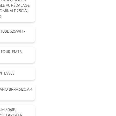
TENDED BOOST.
ALE AU PÉDALAGE
NOMINALE 250W,
%
RTUBE 625WH +
 TOUR, EMTB,
VITESSES
ANO BR-M6120 À 4
M 6061E,
.5", LARGEUR