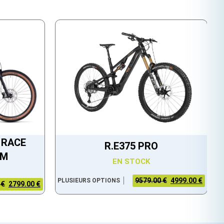
 RACE
R.E375 PRO
EM
EN STOCK
9579.00 €
4999.00 €
PLUSIEURS OPTIONS
 €
2799.00 €