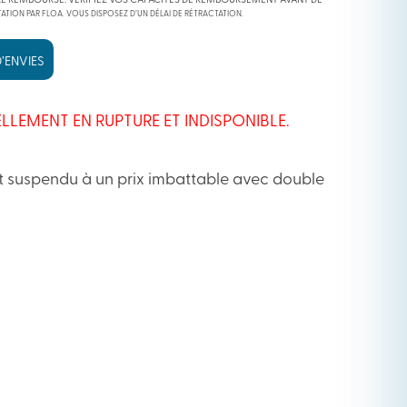
RE REMBOURSÉ. VÉRIFIEZ VOS CAPACITÉS DE REMBOURSEMENT AVANT DE
ATION PAR FLOA. VOUS DISPOSEZ D’UN DÉLAI DE RÉTRACTATION.
’ENVIES
LLEMENT EN RUPTURE ET INDISPONIBLE.
 suspendu à un prix imbattable avec double