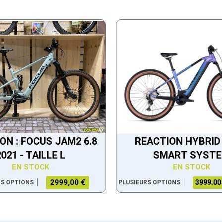
ON : FOCUS JAM2 6.8
REACTION HYBRID
2021 - TAILLE L
SMART SYST
EN STOCK
EN STOCK
2999,00 €
3999.00
RS OPTIONS
PLUSIEURS OPTIONS