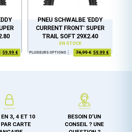
EDDY
PNEU SCHWALBE 'EDDY
SUPER
CURRENT FRONT' SUPER
2.80
TRAIL SOFT 29X2.40
EN STOCK
€
59,99 €
LE PRIX
LE PRIX
74,99 €
59,99 €
PLUSIEURS OPTIONS
ACTUEL
INITIAL
EST :
ÉTAIT :
59,99 €.
74,99 €.
EN 3, 4 ET 10
BESOIN D’UN
 PAR CARTE
CONSEIL ? UNE
ANCAIRE
QUESTION ?