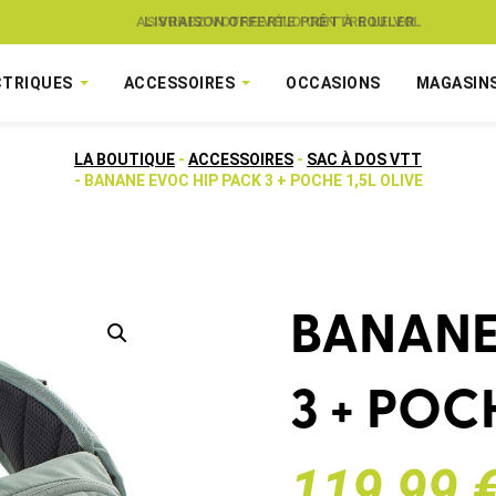
ASSUREZ VOTRE VÉLO CONTRE LE VOL
CTRIQUES
ACCESSOIRES
OCCASIONS
MAGASIN
LA BOUTIQUE
-
ACCESSOIRES
-
SAC À DOS VTT
- BANANE EVOC HIP PACK 3 + POCHE 1,5L OLIVE
BANANE
3 + POC
119,99 