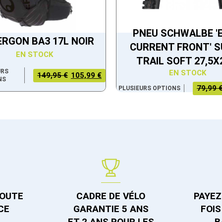
PNEU SCHWALBE '
ERGON BA3 17L NOIR
CURRENT FRONT' 
EN STOCK
TRAIL SOFT 27,5X
URS
EN STOCK
LE PRIX
LE PRIX
149,95 €
105,99 €
NS
INITIAL
ACTUEL
LE PRIX
LE PRIX
79,99 
PLUSIEURS OPTIONS
ÉTAIT :
EST :
ACTUEL
INITIAL
149,95 €.
105,99 €.
EST :
ÉTAIT :
59,99 €.
79,99 €.
TOUTE
CADRE DE VÉLO
PAYEZ 
CE
GARANTIE 5 ANS
FOIS
ET 2 ANS POUR LES
B