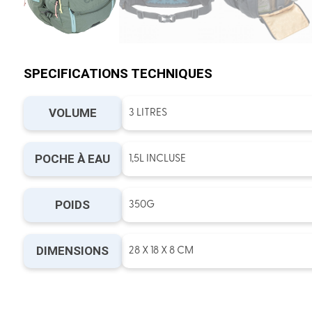
SPECIFICATIONS TECHNIQUES
VOLUME
3 LITRES
POCHE À EAU
1,5L INCLUSE
POIDS
350G
DIMENSIONS
28 X 18 X 8 CM