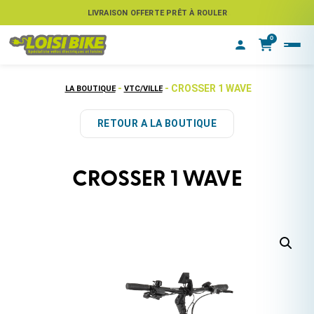
ASSUREZ VOTRE VÉLO CONTRE LE VOL
LIVRAISON OFFERTE PRÊT À ROULER
0
-
- CROSSER 1 WAVE
LA BOUTIQUE
VTC/VILLE
RETOUR A LA BOUTIQUE
CROSSER 1 WAVE