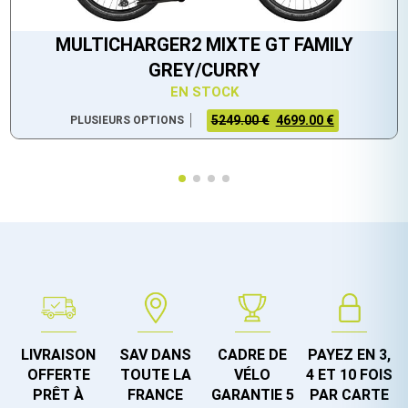
MULTICHARGER2 MIXTE GT FAMILY
GREY/CURRY
EN STOCK
5249.00 €
4699.00 €
PLUSIEURS OPTIONS
LIVRAISON
SAV DANS
CADRE DE
PAYEZ EN 3,
OFFERTE
TOUTE LA
VÉLO
4 ET 10 FOIS
PRÊT À
FRANCE
GARANTIE 5
PAR CARTE