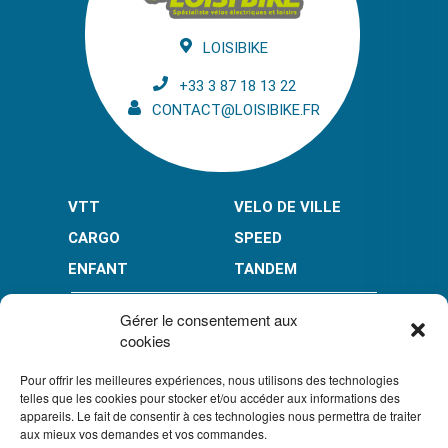
LOISIBIKE
+33 3 87 18 13 22
CONTACT@LOISIBIKE.FR
VTT
VELO DE VILLE
CARGO
SPEED
ENFANT
TANDEM
PAIEMENT EN PLUSIEURS FOIS* :
Gérer le consentement aux
cookies
Pour offrir les meilleures expériences, nous utilisons des technologies
LIMITÉ À 3000 € POUR LE 10X.
LIMITÉ À 6000 € POUR LE 3X ET 4X.
telles que les cookies pour stocker et/ou accéder aux informations des
appareils. Le fait de consentir à ces technologies nous permettra de traiter
CONDITION GÉNÉRALES DE VENTE
aux mieux vos demandes et vos commandes.