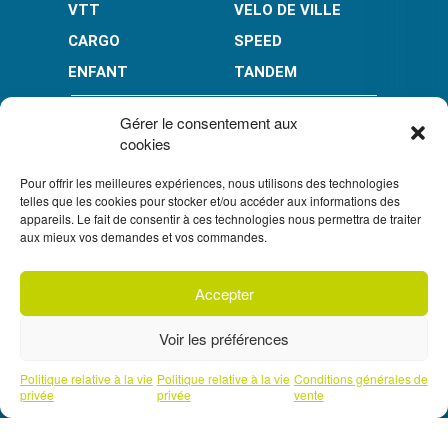
VTT
VELO DE VILLE
CARGO
SPEED
ENFANT
TANDEM
PAIEMENT EN PLUSIEURS FOIS* :
Gérer le consentement aux
cookies
Pour offrir les meilleures expériences, nous utilisons des technologies
LIMITÉ À 3000 € POUR LE 10X.
LIMITÉ À 6000 € POUR LE 3X ET 4X.
telles que les cookies pour stocker et/ou accéder aux informations des
appareils. Le fait de consentir à ces technologies nous permettra de traiter
CONDITION GÉNÉRALES DE VENTE
aux mieux vos demandes et vos commandes.
POLITIQUE DE CONFIDENTIALITÉ
Accepter
S'inscrire à
UN CRÉDIT VOUS ENGAGE ET DOIT ÊTRE REMBOURSÉ.
notre newsletter
VÉRIFIEZ VOS CAPACITÉS DE REMBOURSEMENT AVANT DE
Voir les préférences
VOUS ENGAGER.
SOUS RÉSERVE D’ACCEPTATION PAR FLOA. VOUS
DISPOSEZ D’UN DÉLAI DE RÉTRACTATION.
Prendre un rendez-vous téléphonique
Politique relative à la vie
Politique relative à la vie
Conditions générales de
avec l'un de nos experts
privée
privée
vente