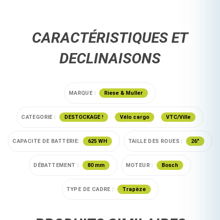
CARACTÉRISTIQUES ET
DECLINAISONS
MARQUE :
Riese & Muller
CATEGORIE :
DESTOCKAGE !
Vélo cargo
VTC/Ville
CAPACITE DE BATTERIE:
625 WH
TAILLE DES ROUES :
26"
DÉBATTEMENT :
80 mm
MOTEUR :
Bosch
TYPE DE CADRE :
Trapèze