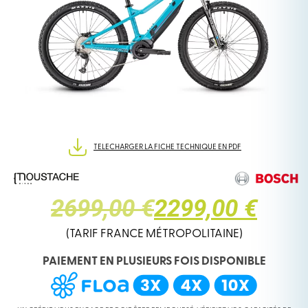
TELECHARGER LA FICHE TECHNIQUE EN PDF
LE
LE
2699,00 €
2299,00 €
PRIX
PRIX
(TARIF FRANCE MÉTROPOLITAINE)
PAIEMENT EN PLUSIEURS FOIS DISPONIBLE
INITIAL
ACTUEL