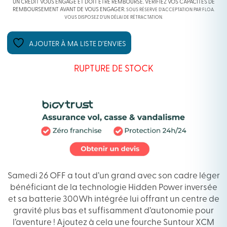
ÉTAIT :
EST :
UN CRÉDIT VOUS ENGAGE ET DOIT ÊTRE REMBOURSÉ. VÉRIFIEZ VOS CAPACITÉS DE
REMBOURSEMENT AVANT DE VOUS ENGAGER.
SOUS RÉSERVE D’ACCEPTATION PAR FLOA.
VOUS DISPOSEZ D’UN DÉLAI DE RÉTRACTATION.
2699,00 €.
2299,00 €.
AJOUTER À MA LISTE D’ENVIES
RUPTURE DE STOCK
Samedi 26 OFF a tout d’un grand avec son cadre léger
bénéficiant de la technologie Hidden Power inversée
et sa batterie 300Wh intégrée lui offrant un centre de
gravité plus bas et suffisamment d’autonomie pour
l’aventure ! Ajoutez à cela une fourche Suntour XCM