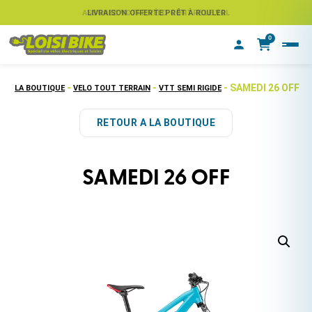
ASSUREZ VOTRE VÉLO CONTRE LE VOL
LIVRAISON OFFERTE PRÊT À ROULER
0
-
-
- SAMEDI 26 OFF
LA BOUTIQUE
VELO TOUT TERRAIN
VTT SEMI RIGIDE
RETOUR A LA BOUTIQUE
SAMEDI 26 OFF