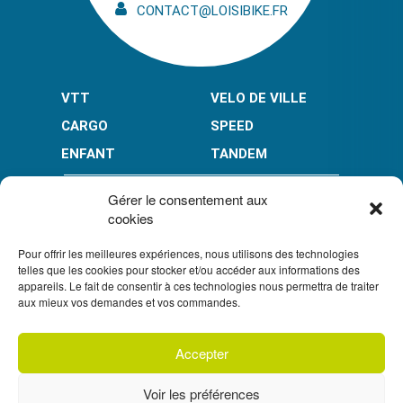
CONTACT@LOISIBIKE.FR
VTT
VELO DE VILLE
CARGO
SPEED
ENFANT
TANDEM
PAIEMENT EN PLUSIEURS FOIS* :
Gérer le consentement aux
cookies
Pour offrir les meilleures expériences, nous utilisons des technologies
LIMITÉ À 3000 € POUR LE 10X.
LIMITÉ À 6000 € POUR LE 3X ET 4X.
telles que les cookies pour stocker et/ou accéder aux informations des
appareils. Le fait de consentir à ces technologies nous permettra de traiter
CONDITION GÉNÉRALES DE VENTE
aux mieux vos demandes et vos commandes.
POLITIQUE DE CONFIDENTIALITÉ
Accepter
S'inscrire à
UN CRÉDIT VOUS ENGAGE ET DOIT ÊTRE REMBOURSÉ.
notre newsletter
VÉRIFIEZ VOS CAPACITÉS DE REMBOURSEMENT AVANT DE
Voir les préférences
VOUS ENGAGER.
SOUS RÉSERVE D’ACCEPTATION PAR FLOA. VOUS