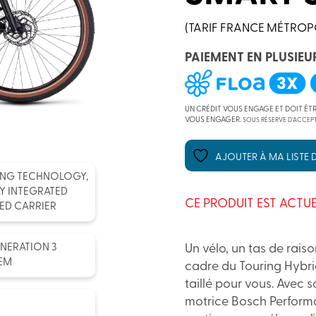
(TARIF FRANCE MÉTROP
PAIEMENT EN PLUSIEU
UN CRÉDIT VOUS ENGAGE ET DOIT ÊT
VOUS ENGAGER.
SOUS RÉSERVE D’ACCEPT
AJOUTER À MA LISTE D
TING TECHNOLOGY,
Y INTEGRATED
CE PRODUIT EST ACTUE
TED CARRIER
Un vélo, un tas de raiso
NERATION 3
TEM
cadre du Touring Hybri
taillé pour vous. Avec 
motrice Bosch Perform