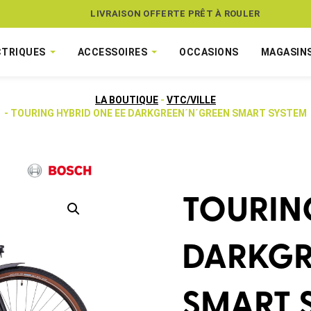
ASSUREZ VOTRE VÉLO CONTRE LE VOL
LIVRAISON OFFERTE PRÊT À ROULER
CTRIQUES
ACCESSOIRES
OCCASIONS
MAGASIN
LA BOUTIQUE
-
VTC/VILLE
- TOURING HYBRID ONE EE DARKGREEN´N´GREEN SMART SYSTEM
TOURIN
DARKGR
SMART 