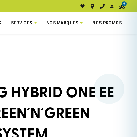
0
S
SERVICES
NOS MARQUES
NOS PROMOS
G HYBRID ONE EE
EEN´N´GREEN
SYSTEM